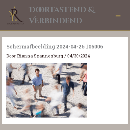
Ga
Doortastend &
naar
de
Verbindend
inhoud
Schermafbeelding 2024-04-26 105006
Door
Rianna Spannenburg
/
04/30/2024