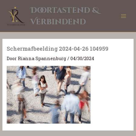
Ga
Doortastend &
naar
de
Verbindend
inhoud
Schermafbeelding 2024-04-26 104959
Door
Rianna Spannenburg
/
04/30/2024