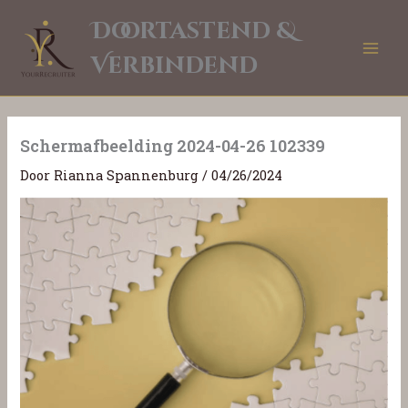
Ga
Doortastend &
naar
de
Verbindend
inhoud
Schermafbeelding 2024-04-26 102339
Door
Rianna Spannenburg
/
04/26/2024