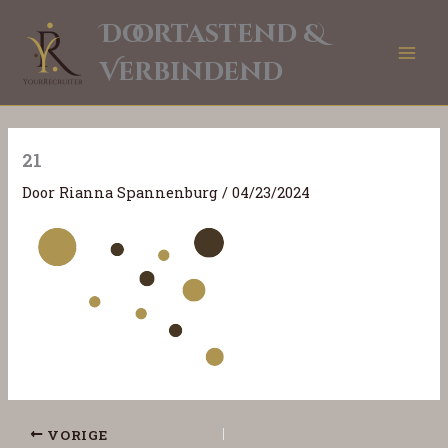
Ga
Doortastend &
naar
de
Verbindend
inhoud
21
Door
Rianna Spannenburg
/
04/23/2024
VORIGE