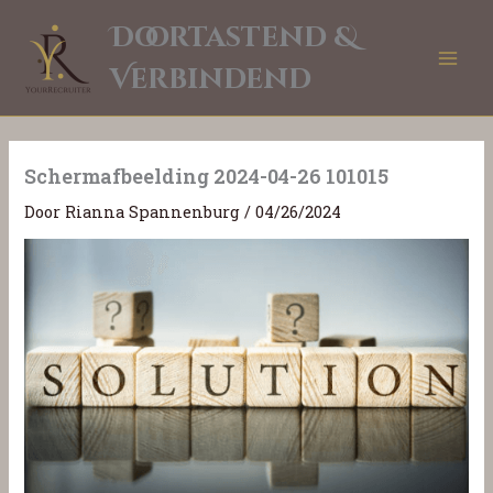
Ga
Doortastend &
naar
de
Verbindend
inhoud
Schermafbeelding 2024-04-26 101015
Door
Rianna Spannenburg
/
04/26/2024