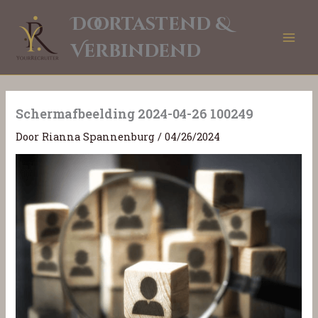
Ga
Doortastend &
naar
de
Verbindend
inhoud
Schermafbeelding 2024-04-26 100249
Door
Rianna Spannenburg
/
04/26/2024